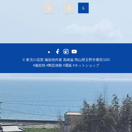
1
...
5
6
©
東児の花窯 備前焼作家 黒崎巌 岡山県玉野市番田3205
#備前焼 #陶芸体験 #通販 #ネットショップ